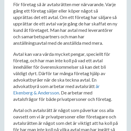
För företag så är avtalsrätten mer närvarande. Varje
gång ett företag säljer eller köper något så
upprättas det ett avtal. Om ett företag har säljare så
upprättar de ett avtal varje gång de har skaffat en ny
kund åt företaget. Man har avtal med leverantörer
och samarbetspartners och man har
anställningsavtal med de anställda med mera.
Avtal kan vara värda mycket pengar, speciellt för
företag, och har man inte koll på vad ett avtal
innehåller för överenskommelser så kan det bli
väldigt dyrt. Därför tar många företag hjälp av
advokatbyråer när de ska teckna avtal. En
advokatbyrå som arbetar med avtalsrätt
är
Ekenberg & Andersson
. De arbetar med
avtalsfrågor för både privatpersoner och företag.
Avtal och avtalsrätt är något som påverkar oss alla
oavsett om vi är privatpersoner eller företagare och
avtalsrätten är något som det är viktigt att ha koll på
för har man inte koll på vilka avtal man har ingått så