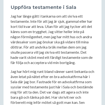
Uppföra testamente i Sala
Jag har länge gått i tankarna om att skriva ett
testamente. Inte för att jag är sjuk, gammal eller har
kort tid kvar att leva. Utan för att jag tycker att det
känns som en trygghet. Jag sitter heller inte på
någon förmögenhet, men jag har mitt hus och andra
värdesaker som jag önskar ska gå vidare till mina
döttrar. För att undvika bråk mellan dem om jag
skulle passera vill jag skriva ett testamente. Det
hade varit skönt med ett färdigt testamente som de
får följa och acceptera vid min bortgång.
Jag har hört mig runt bland vänner samt bekanta och
även letat på nätet efter en bra advokatfirma här i
Sala där jag bor. Fastnade för en advokatfirma som
sysslar med testamente just här i Sala och bestämde
mig för att ta den. Det var dags att agera och inte
bara gå och tänka på det. Har skrivit ner och
förberett mig inför mötet så gott man kan. Sen