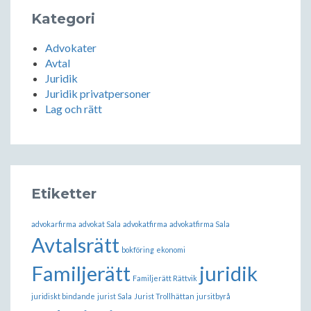
Kategori
Advokater
Avtal
Juridik
Juridik privatpersoner
Lag och rätt
Etiketter
advokarfirma
advokat Sala
advokatfirma
advokatfirma Sala
Avtalsrätt
bokföring
ekonomi
Familjerätt
juridik
Familjerätt Rättvik
juridiskt bindande
jurist Sala
Jurist Trollhättan
jursitbyrå